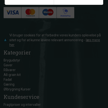
Her kan du betale med:
Vi bruger cookies for at forbedre vores kunders oplevelse på
sitet og for at kunne levere relevant annoncering -
læs mere
her
Kategorier
Brygudstyr
Gaver
Råvarer
All-grain kit
Fadøl
Gæring
Ølbrygning Kurser
Kundeservice
Fragtpriser og intervaller