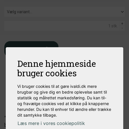
+
-
Læg i kurv
Denne hjemmeside
bruger cookies
Vi bruger cookies til at gøre ivaldi.dk mere
brugbar og give dig en bedre oplevelse samt til
statistik og målrettet markedsføring. Du kan til-
Produktbeskrivelse
og fravælge cookies ved at klikke på knapperne
herunder. Du kan til enhver tid ændre eller trække
dit samtykke tilbage.
“Crystal” er en humle, der blev frigivet i
Læs mere i vores cookiepolitik
begyndelsen af firserne. Denne humle blev