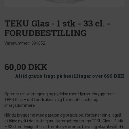
TEKU Glas - 1 stk - 33 cl. -
FORUDBESTILLING
Varenummer:
891052
60,00 DKK
Altid gratis fragt på bestillinger over 699 DKK
Optimer din ølsmagning og nydelse med Hjemmebryggerens
TEKU Glas – det foretrukne valg for ølentusiaster og
smagsdommere
Når du brygger øl med passion og præcision, fortjener din øl også
at blive nydt i det rette glas. Hjemmebryggerens TEKU Glas – 1 stk
– 33 cl. er designet til at fremhæve aroma, farve og skumkvalitet i