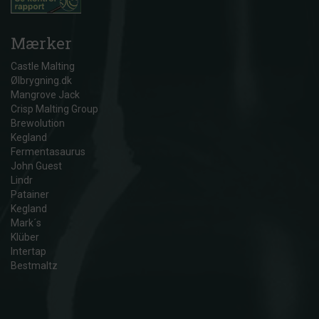
Mærker
Castle Malting
Ølbrygning.dk
Mangrove Jack
Crisp Malting Group
Brewolution
Kegland
Fermentasaurus
John Guest
Lindr
Patainer
Kegland
Mark´s
Klüber
Intertap
Bestmaltz