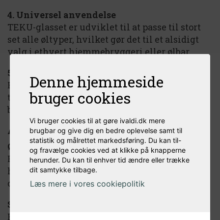
4. Universel anvendelse
TEKU-glasset er udviklet til at passe til stort
set alle øltyper, hvilket gør det til et alsidigt
valg i ethvert hjemmebryggeri eller ølbar.
5. Holdbart og gennemtænkt
Denne hjemmeside
Fremstillet i slidstærkt glas, der kombinerer
bruger cookies
tynd elegance med robusthed – perfekt til
både daglig brug og særlige anledninger.
Vi bruger cookies til at gøre ivaldi.dk mere
Anvendelsesområder
brugbar og give dig en bedre oplevelse samt til
statistik og målrettet markedsføring. Du kan til-
Ølsmagning
og fravælge cookies ved at klikke på knapperne
Perfekt til smagspaneler, konkurrencer eller
herunder. Du kan til enhver tid ændre eller trække
hjemme-arrangementer hvor nuancer i aroma
dit samtykke tilbage.
og smag er i centrum.
Læs mere i vores cookiepolitik
Servering
Fremhæv det visuelle og sensoriske udtryk