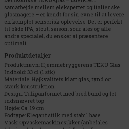
Det ikoniske TEKU-glas – udviklet i
samarbejde mellem øleksperter og italienske
glasmagere – er kendt for sin evne til at levere
en komplet sensorisk oplevelse. Det er perfekt
til både IPA, stout, saison, sour ales og alle
andre specialøl, du ønsker at præsentere
optimalt.
Produktdetaljer
Produktnavn: Hjemmebryggerens TEKU Glas
Indhold: 33 cl (1 stk)
Materiale: Højkvalitets klart glas, tynd og
stærk konstruktion
Design: Tulipanformet med bred bund og let
indsnævret top
Højde: Ca. 19 cm
Fodtype: Elegant stilk med stabil base
Vask: Opvaskemaskinesikker (anbefales