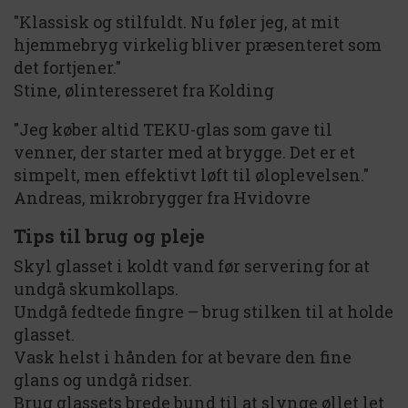
"Klassisk og stilfuldt. Nu føler jeg, at mit
hjemmebryg virkelig bliver præsenteret som
det fortjener."
Stine, ølinteresseret fra Kolding
"Jeg køber altid TEKU-glas som gave til
venner, der starter med at brygge. Det er et
simpelt, men effektivt løft til øloplevelsen."
Andreas, mikrobrygger fra Hvidovre
Tips til brug og pleje
Skyl glasset i koldt vand før servering for at
undgå skumkollaps.
Undgå fedtede fingre – brug stilken til at holde
glasset.
Vask helst i hånden for at bevare den fine
glans og undgå ridser.
Brug glassets brede bund til at slynge øllet let