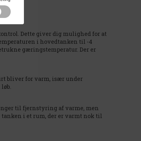
trol. Dette giver dig mulighed for at
temperaturen i hovedtanken til -4
oretrukne gæringstemperatur. Der er
rt bliver for varm, især under
løb.
inger til fjernstyring af varme, men
e tanken i et rum, der er varmt nok til