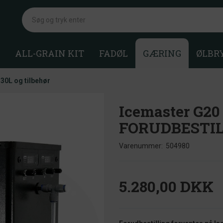
ALL-GRAIN KIT
FADØL
GÆRING
ØLBR
30L og tilbehør
Icemaster G20 
FORUDBESTIL
Varenummer:
504980
5.280,00 DKK