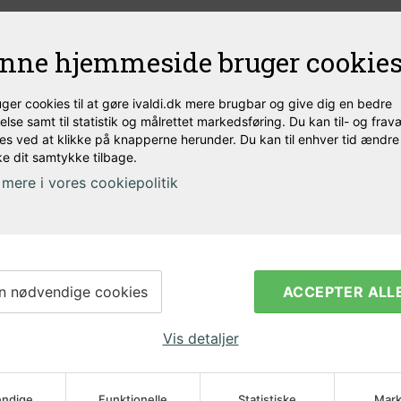
Produktbeskrivelse
nne hjemmeside bruger cookie
kt og prisbillig glykol køler fra Kegland designe
uger cookies til at gøre ivaldi.dk mere brugbar og give dig en bedre
ng.
else samt til statistik og målrettet markedsføring. Du kan til- og fra
es ved at klikke på knapperne herunder. Du kan til enhver tid ændre 
antastisk kølekapacitet. Den er kompakt og støjsvag
e dit samtykke tilbage.
il 300 liter, eller et par mindre gæringstanke. Med 
mere i vores cookiepolitik
n nødvendige cookies
ACCEPTER ALL
)
Vis detaljer
timen
ndige
Funktionelle
Statistiske
Mark