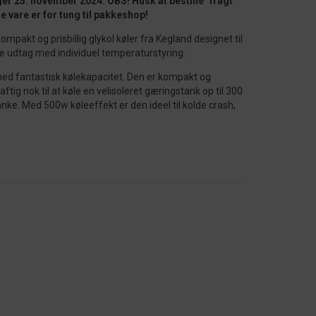
ger 25. november 2024. OBS! Husk at bestille "fragt
e vare er for tung til pakkeshop!
ompakt og prisbillig glykol køler fra Kegland designet til
 udtag med individuel temperaturstyring.
 med fantastisk kølekapacitet. Den er kompakt og
ftig nok til at køle en velisoleret gæringstank op til 300
tanke. Med 500w køleeffekt er den ideel til kolde crash,