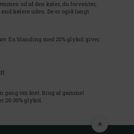
trømmen ud af den køler, du forventer,
end kølere uden. De er også langt
støv. En blanding med 20% glykol giver
df
en gang om året. Brug af gammel
r 20-30% glykol.