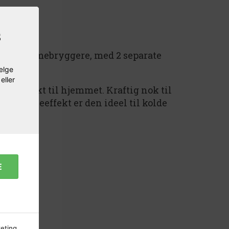
s
t til hjemmebryggere, med 2 separate
vælge
eller
 – perfekt til hjemmet. Kraftig nok til
500w køleeffekt er den ideel til kolde
E
eting