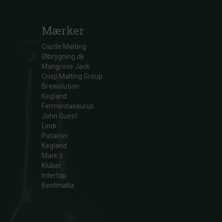
Mærker
Castle Malting
Ølbrygning.dk
Mangrove Jack
Crisp Malting Group
Brewolution
Kegland
Fermentasaurus
John Guest
Lindr
Patainer
Kegland
Mark´s
Klüber
Intertap
Bestmaltz