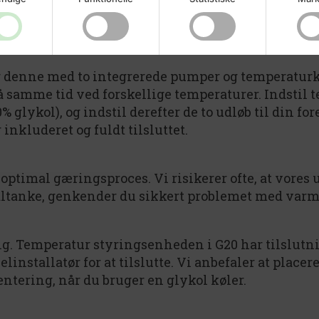
 slange
0mm
denne med to integrerede pumper og temperaturkon
 samme tid ved forskellige temperaturer. Indstil 
% glykol), og indstil derefter de to udløb til din f
inkluderet og fuldt tilsluttet.
ptimal gæringsproces. Vi risikerer ofte, at vores u
åltanke, genkender du sikkert problemet med varm 
ing. Temperatur styringsenheden i G20 har tilslutn
installatør for at tilslutte. Vi anbefaler at placer
tering, når du bruger en glykol køler.