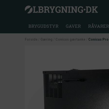
BRYGUDSTYR
GAVER
RÅVARER
Forside
/
Gæring
/
Conicus gærtanke
/
Conicus Pro 