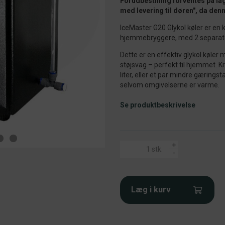
Forudbestilling forventes på la
med levering til døren", da denn
IceMaster G20 Glykol køler er en k
hjemmebryggere, med 2 separate
Dette er en effektiv glykol køler
støjsvag – perfekt til hjemmet. Kra
liter, eller et par mindre gærings
selvom omgivelserne er varme.
Se produktbeskrivelse
+
-
Læg i kurv