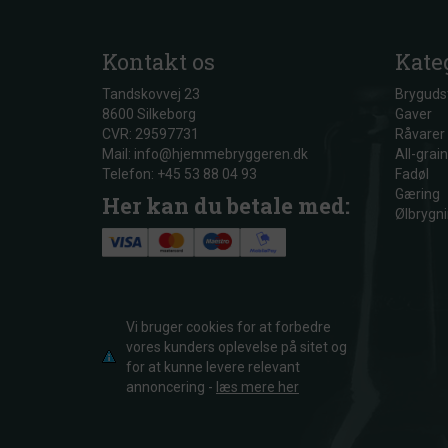
Kontakt os
Kate
Tandskovvej 23
Bryguds
8600 Silkeborg
Gaver
CVR: 29597731
Råvarer
Mail: info@hjemmebryggeren.dk
All-grain
Telefon: +45 53 88 04 93
Fadøl
Gæring
Her kan du betale med:
Ølbrygni
Vi bruger cookies for at forbedre
vores kunders oplevelse på sitet og
for at kunne levere relevant
annoncering -
læs mere her