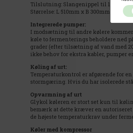
Tilslutning: Slangenippel til 10mm ID
Størrelse: L 510mm x B 300mm x H 46
Integrerede pumper:
I modsætning til andre kølere kommer 
køle to fermenterings beholdere ned på
grader (efter tilsætning af vand med 20
ikke behov for ekstra kabler, pumper er 
Køling af urt:
Temperaturkontrol er afgørende for en o
stormgæring. Hvis du har isolerede st
Opvarmning af urt
Glykol køleren er stort set kun til køl
bemærk at dette kræver en autoriseret el
de højeste temperaturkrav under fermen
Køler med kompressor