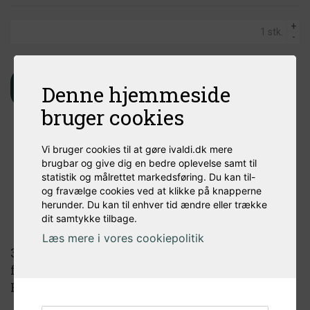
+
-
Denne hjemmeside
Læg i kurv
bruger cookies
Vi bruger cookies til at gøre ivaldi.dk mere
brugbar og give dig en bedre oplevelse samt til
statistik og målrettet markedsføring. Du kan til-
og fravælge cookies ved at klikke på knapperne
herunder. Du kan til enhver tid ændre eller trække
Produktbeskrivelse
dit samtykke tilbage.
Læs mere i vores cookiepolitik
3" tri-clamp og passer til enhver 3" tri-clamp
forbindelse. Tri-clamp standard.
Rustfrit stål.