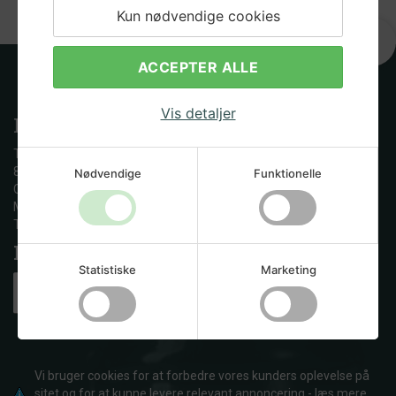
Kun nødvendige cookies
ACCEPTER ALLE
Vis detaljer
Kontakt os
Tandskovvej 23
8600 Silkeborg
Nødvendige
Funktionelle
CVR: 29597731
Mail: info@hjemmebryggeren.dk
Telefon: +45 53 88 04 93
Her kan du betale med:
Statistiske
Marketing
Vi bruger cookies for at forbedre vores kunders oplevelse på
sitet og for at kunne levere relevant annoncering -
læs mere