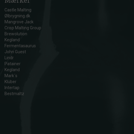
Mærker
Castle Malting
Ølbrygning.dk
Mangrove Jack
Crisp Malting Group
Brewolution
Kegland
Fermentasaurus
John Guest
Lindr
Patainer
Kegland
Mark´s
Klüber
Intertap
Bestmaltz