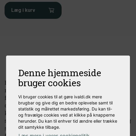
Læg i kurv
Produktbeskrivelse
Denne hjemmeside
bruger cookies
Fjedersæt til låseventilen kan være et
nødvendigt produkt for dig, hvis din ventil på
fustagen ikke lukker helt til. Hvis man
Vi bruger cookies til at gøre ivaldi.dk mere
brugbar og give dig en bedre oplevelse samt til
opdager at ens ventil ikke lukker helt tæt, så
statistik og målrettet markedsføring. Du kan til-
kan man i første omgang forsøge sig med en
og fravælge cookies ved at klikke på knapperne
smule ølfedt, men hvis dette ikke giver pote og
herunder. Du kan til enhver tid ændre eller trække
strammer ventilen til, så tyder det på at
dit samtykke tilbage.
fjederen på ventilen skal skiftes. Hos os kan
Læs mere i vores cookiepolitik