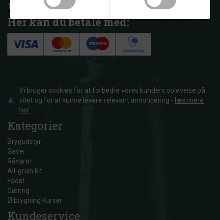
Telefon: +45 53 88 04 93
Her kan du betale med:
Vi bruger cookies for at forbedre vores kunders oplevelse på
sitet og for at kunne levere relevant annoncering -
læs mere
her
Kategorier
Brygudstyr
Gaver
Råvarer
All-grain kit
Fadøl
Gæring
Ølbrygning Kurser
Kundeservice