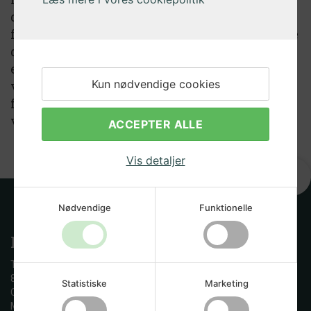
du få et fjedersæt til låseventil til Cornelius
fustager. Hvis du er i tvivl om, hvilken fustage
du har, hvilket fjedersæt du præcis skal have
eller hvilke som helst andre spørgsmål
Kun nødvendige cookies
vedrørende hjemmebrygning, så tag endelig
fat i os – vi står altid klar til at hjælpe og
vejlede dig bedst muligt.
ACCEPTER ALLE
Vis detaljer
Nødvendige
Funktionelle
Kontakt os
Tandskovvej 23
8600 Silkeborg
Statistiske
Marketing
CVR: 29597731
Mail: info@hjemmebryggeren.dk