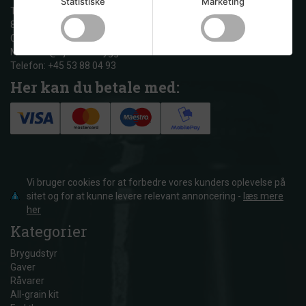
Statistiske
Marketing
Tandskovvej 23
8600 Silkeborg
CVR: 29597731
Mail: info@hjemmebryggeren.dk
Telefon: +45 53 88 04 93
Her kan du betale med:
Vi bruger cookies for at forbedre vores kunders oplevelse på
sitet og for at kunne levere relevant annoncering -
læs mere
her
Kategorier
Brygudstyr
Gaver
Råvarer
All-grain kit