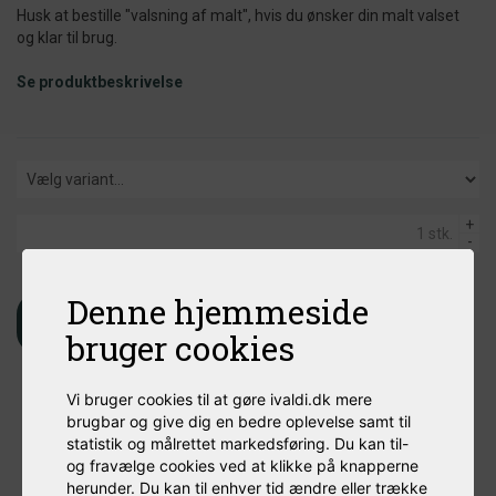
Husk at bestille "valsning af malt", hvis du ønsker din malt valset
og klar til brug.
Se produktbeskrivelse
+
-
Denne hjemmeside
Læg i kurv
bruger cookies
Vi bruger cookies til at gøre ivaldi.dk mere
brugbar og give dig en bedre oplevelse samt til
statistik og målrettet markedsføring. Du kan til-
og fravælge cookies ved at klikke på knapperne
herunder. Du kan til enhver tid ændre eller trække